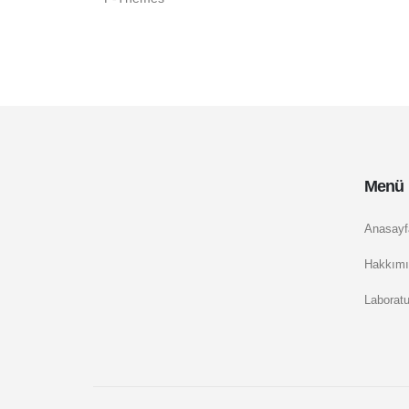
Menü
Anasayf
Hakkımı
Laborat