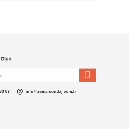
 Olun
33 87
info@zemarsondaj.com.tr