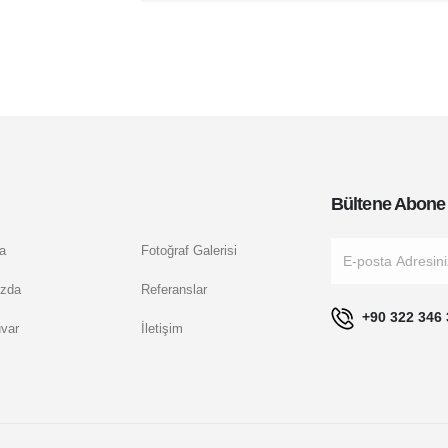
Bültene Abone
a
Fotoğraf Galerisi
zda
Referanslar
+90 322 346 
uvar
İletişim